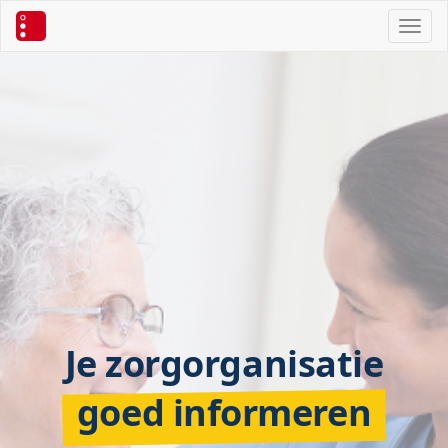
Toggl
Je zorgorganisatie
goed informeren