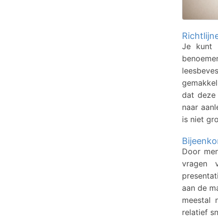
Richtlij
Je kunt 
benoemen 
leesbeve
gemakkeli
dat deze
naar aanl
is niet gr
Bijeenko
Door men
vragen v
presentat
aan de ma
meestal 
relatief s