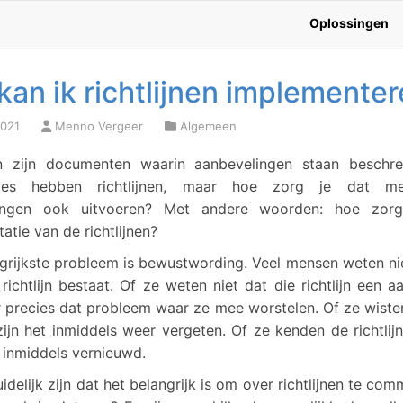
Oplossingen
kan ik richtlijnen implemente
2021
Menno Vergeer
Algemeen
nen zijn documenten waarin aanbevelingen staan beschre
aties hebben richtlijnen, maar hoe zorg je dat m
ingen ook uitvoeren? Met andere woorden: hoe zor
atie van de richtlijnen?
grijkste probleem is bewustwording. Veel mensen weten ni
richtlijn bestaat. Of ze weten niet dat die richtlijn een a
 precies dat probleem waar ze mee worstelen. Of ze wisten
ijn het inmiddels weer vergeten. Of ze kenden de richtlij
is inmiddels vernieuwd.
idelijk zijn dat het belangrijk is om over richtlijnen te co