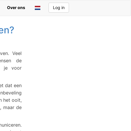
Over ons
Log in
ren?
ven. Veel
ensen de
g je voor
et dat een
anbeveling
 het ooit,
n, maar de
mmuniceren.