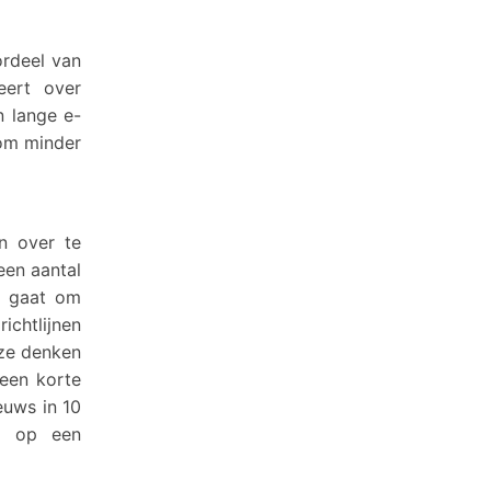
ordeel van
eert over
n lange e-
rom minder
n over te
een aantal
et gaat om
chtlijnen
ze denken
 een korte
ieuws in 10
en op een