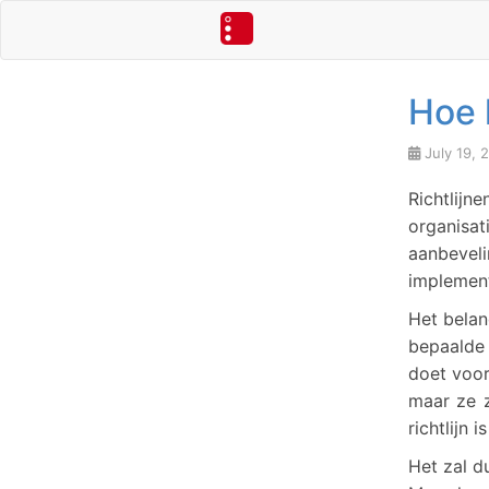
Hoe 
July 19, 
Richtlij
organis
aanbevel
implement
Het belan
bepaalde 
doet voor
maar ze z
richtlijn 
Het zal du