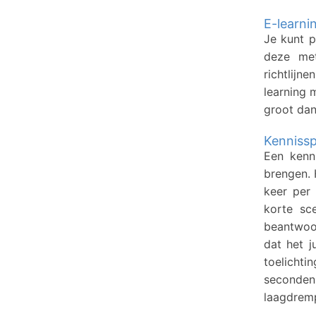
E-learni
Je kunt p
deze met
richtlijn
learning 
groot dan
Kennissp
Een kenn
brengen. 
keer per 
korte sc
beantwoo
dat het j
toelichtin
seconden
laagdremp