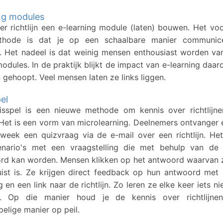
ng modules
er richtlijn een e-learning module (laten) bouwen. Het vo
hode is dat je op een schaalbare manier communic
en. Het nadeel is dat weinig mensen enthousiast worden va
modules. In de praktijk blijkt de impact van e-learning daa
 gehoopt. Veel mensen laten ze links liggen.
el
isspel is een nieuwe methode om kennis over richtlijne
Het is een vorm van microlearning. Deelnemers ontvanger 
week een quizvraag via de e-mail over een richtlijn. H
enario's met een vraagstelling die met behulp van de ri
rd kan worden. Mensen klikken op het antwoord waarvan 
uist is. Ze krijgen direct feedback op hun antwoord met
g en een link naar de richtlijn. Zo leren ze elke keer iets n
. Op die manier houd je de kennis over richtlijn
elige manier op peil.