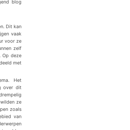
gend blog
n. Dit kan
ijgen vaak
ur voor ze
unnen zelf
. Op deze
edeeld met
hema. Het
 over dit
drempelig
wilden ze
pen zoals
ebied van
derwerpen