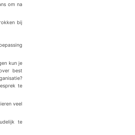
kans om na
rokken bij
toepassing
gen kun je
over best
ganisatie?
esprek te
ieren veel
delijk te