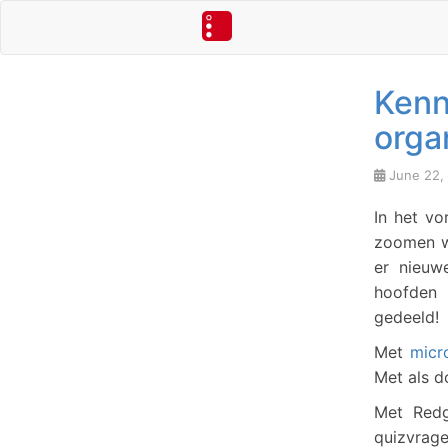
Kenn
orga
June 22,
In het vo
zoomen we
er nieuw
hoofden 
gedeeld!
Met
micr
Met als d
Met Redg
quizvra