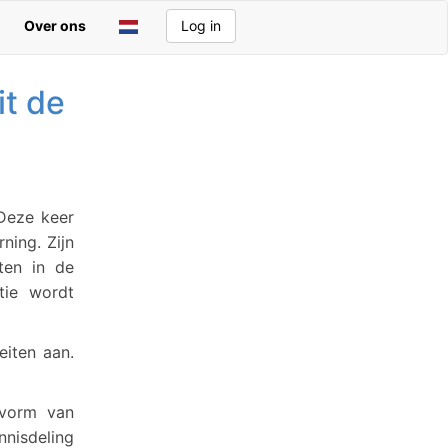
Over ons
Log in
it de
 Deze keer
ning. Zijn
ten in de
tie wordt
eiten aan.
 vorm van
isdeling