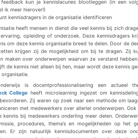
feedback kun je kennislacunes blootleggen (in een vol
el ik meer hierover!)
unt kennisdragers in de organisatie identificeren
nisatie heeft mensen in dienst die veel kennis bij zich drage
 ervaring, opleiding of onderzoek. Deze kennisdragers kr
ans om deze kennis organisatie breed te delen. Door de de
etten krijgen zij de mogelijkheid om bij te dragen. Zij k
en maken over onderwerpen waarvan ze verstand hebben
ijft de kennis niet alleen bij hen, maar wordt deze kennis g
 organisatie.
nderwijs is docentprofessionalisering een actueel t
ck College
heeft microlearning ingezet om kennisdeling
 bevorderen. Zij waren op zoek naar een methode om laag
niceren met medewerkers over allerlei onderwerpen. Ook 
e kennis bij medewerkers onderling meer delen. Onderwer
 missie, procedures, thema’s en mogelijkheden op het g
eren. Er zijn natuurlijk kennisdocumenten over deze on