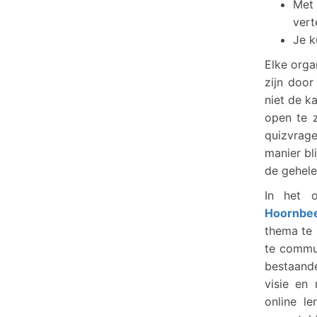
Met 
vert
Je k
Elke orga
zijn door
niet de k
open te z
quizvrag
manier bl
de gehele
In het o
Hoornbee
thema te
te commu
bestaand
visie en
online l