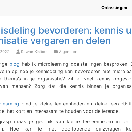
Oplossingen
isdeling bevorderen: kennis u
nisatie vergaren en delen
 2022
Rowan Klaiber
Algemeen
rige
blog
heb ik microlearning doelstellingen besproken.
 in op hoe je kennisdeling kan bevorderen met microlear
e thema’s in je organisatie? Zit er veel kennis opgeslo
van mensen? Zorg dat die kennis binnen je organisa
olearning
bied je kleine leereenheden en kleine leeractivit
oel het kort en interessant te houden voor de lerende.
rasp maak je gebruik van kleine leereenheden in de
gen. Hoe kan je met doorlopende quizvragen kenn